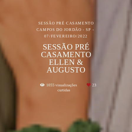
SESSÃO PRÉ CASAMENTO
CAMPOS DO JORDÃO - SP
07/FEVEREIRO/2022
SESSÃO PRÉ
CASAMENTO
ELLEN &
AUGUSTO
1055
visualizações
23
curtidas