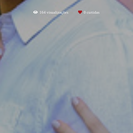
164
visualizações
0
curtidas